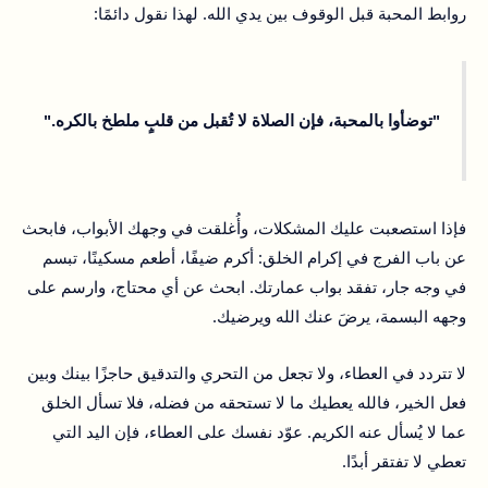
روابط المحبة قبل الوقوف بين يدي الله. لهذا نقول دائمًا:
"توضأوا بالمحبة، فإن الصلاة لا تُقبل من قلبٍ ملطخ بالكره."
فإذا استصعبت عليك المشكلات، وأُغلقت في وجهك الأبواب، فابحث
عن باب الفرج في إكرام الخلق: أكرم ضيفًا، أطعم مسكينًا، تبسم
في وجه جار، تفقد بواب عمارتك. ابحث عن أي محتاج، وارسم على
وجهه البسمة، يرضَ عنك الله ويرضيك.
لا تتردد في العطاء، ولا تجعل من التحري والتدقيق حاجزًا بينك وبين
فعل الخير، فالله يعطيك ما لا تستحقه من فضله، فلا تسأل الخلق
عما لا يُسأل عنه الكريم. عوّد نفسك على العطاء، فإن اليد التي
تعطي لا تفتقر أبدًا.