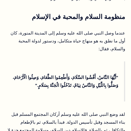
منظومة السلام والمحبة في الإسلام
عندما وصل النبي صلى الله عليه وسلم إلى المدينة المنورة، كان
أول ما نطق به هو منهاج حياة متكامل، ودستور لدولة المحبة
والسلام، فقال:
"أَيُّهَا النَّاسُ، أَفْشُوا السَّلَامَ، وَأَطْعِمُوا الطَّعَامَ، وَصِلُوا الْأَرْحَامَ،
وَصَلُّوا بِاللَّيْلِ وَالنَّاسُ نِيَامٌ، تَدْخُلُوا الْجَنَّةَ بِسَلَامٍ."
لقد وضع النبي صلى الله عليه وسلم أركان المجتمع المسلم قبل
بناء المسجد وقبل تأسيس الدولة. فبدأ بالسلام، ثم بالإطعام
والتكافل، ثم بالصلاة. فالإسلام دين السلام، وسلامة المجتمع جزء لا